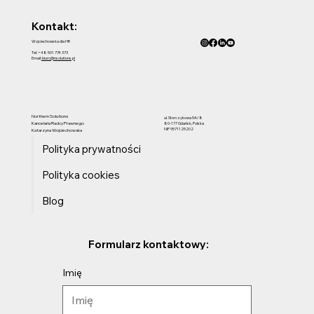
Kontakt:
Wojciechowska dla HR
Tel: +48 501 774 373
Email:
biuro@nsolutions.pl
Northern Solutions
ul. Storczykowa 5A/8
Kancelaria Radcy Prawnego
80-177 Gdańsk, Polska
NIP 9571125202
Katarzyna Wojciechowska
Polityka prywatności
Polityka cookies
Blog
Formularz kontaktowy:
Imię